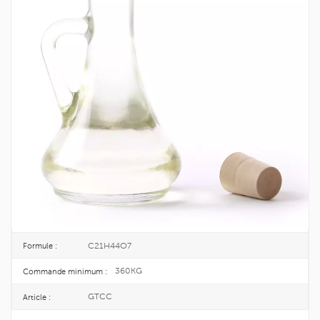
Triglycéride Caprylique/caprique (GTCC)
CAS 65381-09-1
Le GTCC est un triester mixte d'acides gras à teneur moyenne en
carbone dans du glycérol et de l'huile végétale, qui est un
adoucissant lipophile incolore, inodore et à faible viscosité.
65381-09-1
N ° CAS. :
265-724-3
EINECS :
180KG/DRUM
Emballer :
TOPINCHEM®
Marque :
CHINA
Origine :
C21H44O7
Formule :
360KG
Commande minimum :
GTCC
Article :