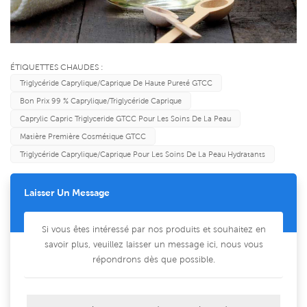
ÉTIQUETTES CHAUDES :
Triglycéride Caprylique/caprique De Haute Pureté GTCC
Bon Prix 99 % Caprylique/triglycéride Caprique
Caprylic Capric Triglyceride GTCC Pour Les Soins De La Peau
Matière Première Cosmétique GTCC
Triglycéride Caprylique/caprique Pour Les Soins De La Peau Hydratants
Laisser Un Message
Si vous êtes intéressé par nos produits et souhaitez en
savoir plus, veuillez laisser un message ici, nous vous
répondrons dès que possible.