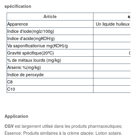
spécification
Article
spé
Apparence
Un liquide huileux i
Indice d'iode(mglz/100g)
Indice d'acide(mgKOH/g)
Va saponification
l
ue mg(KOH)/g
3
Gravité spécifique(20ºC)
0.
% de métaux lourds (mg/kg)
Arsenic %(mg/kg)
Indice de peroxyde
C8
C10
Application
CGV
est largement utilisé dans les produits pharmaceutiques;
Essence; Produits similaires à la crème glacée; Lotion solaire,