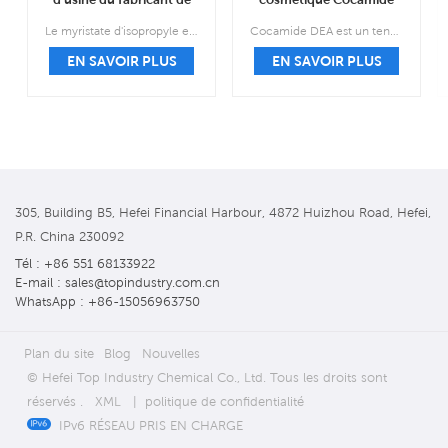
myristate d'isopropyle
DEA CAS 68603-42-9
Le myristate d'isopropyle est un liquide huileux fin, incolore à jaune clair, inodore et insipide.
Cocamide DEA est un tensioactif fabriqué en modifiant chimiquement la composition chimique de certains acides gras présents dans l'huile de coco avec de la diéthanolamine. Le résultat est un liquide visqueux de couleur ambrée utilisé comme agent moussant et émulsifiant.
CAS 110-27-0
EN SAVOIR PLUS
EN SAVOIR PLUS
305, Building B5, Hefei Financial Harbour, 4872 Huizhou Road, Hefei,
P.R. China 230092
Tél : +86 551 68133922
E-mail : sales@topindustry.com.cn
WhatsApp : +86-15056963750
Plan du site
Blog
Nouvelles
© Hefei Top Industry Chemical Co., Ltd. Tous les droits sont
réservés .
XML
|
politique de confidentialité
IPv6 RÉSEAU PRIS EN CHARGE