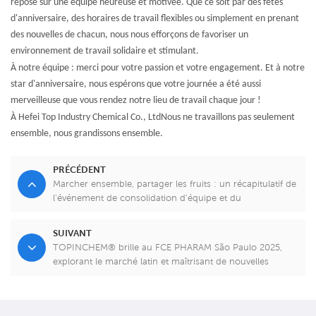
repose sur une équipe heureuse et motivée. Que ce soit par des fêtes
d'anniversaire, des horaires de travail flexibles ou simplement en prenant
des nouvelles de chacun, nous nous efforçons de favoriser un
environnement de travail solidaire et stimulant.
À notre équipe : merci pour votre passion et votre engagement. Et à notre
star d'anniversaire, nous espérons que votre journée a été aussi
merveilleuse que vous rendez notre lieu de travail chaque jour !
À
Hefei Top Industry Chemical Co., Ltd
Nous ne travaillons pas seulement
ensemble, nous grandissons ensemble.
PRÉCÉDENT
Marcher ensemble, partager les fruits : un récapitulatif de
l'événement de consolidation d'équipe et du
développement annuel de TOPINCHEM
SUIVANT
TOPINCHEM® brille au FCE PHARAM São Paulo 2025,
explorant le marché latin et maîtrisant de nouvelles
opportunités