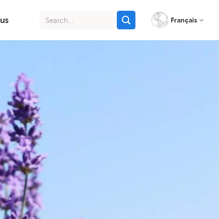
us
Français
English
français
italiano
русский
español
português
Indonesia
Tiếng việt