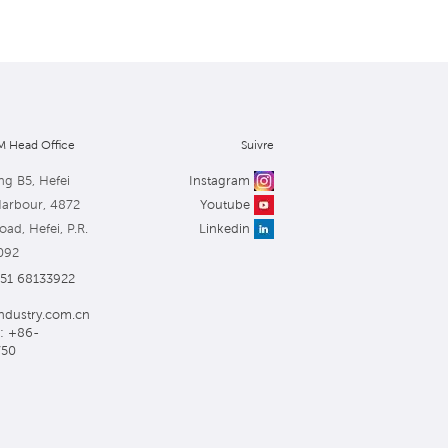
 Head Office
Suivre
ng B5, Hefei
Instagram
Harbour, 4872
Youtube
ad, Hefei, P.R.
Linkedin
092
551 68133922
ndustry.com.cn
: +86-
750