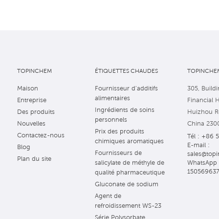
TOPINCHEM
ÉTIQUETTES CHAUDES
TOPINCHEM
Maison
Fournisseur d'additifs
305, Buildi
alimentaires
Entreprise
Financial 
Ingrédients de soins
Des produits
Huizhou Ro
personnels
Nouvelles
China 230
Prix des produits
Contactez-nous
Tél : +86 
chimiques aromatiques
E-mail :
Blog
Fournisseurs de
sales@topi
Plan du site
WhatsApp 
salicylate de méthyle de
15056963
qualité pharmaceutique
Gluconate de sodium
Agent de
refroidissement WS-23
Série Polysorbate