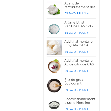
Agent de
refroidissement des
cristaux de saveur
EN SAVOIR PLUS
WS-3 CAS 39711-
79-0
Arôme Ethyl
Vanilline CAS 121-
32-4
EN SAVOIR PLUS
Additif alimentaire
Ethyl Maltol CAS
299-29-6
EN SAVOIR PLUS
Additif alimentaire
Acide citrique CAS
77-92-9
EN SAVOIR PLUS
Prix de gros
Édulcorant
Sucralose CAS
EN SAVOIR PLUS
56038-13-2
Approvisionnement
d'usine Neroline
Yara Yara CAS 93-
EN SAVOIR PLUS
04-9