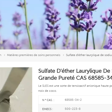
n
Matières premières de soins personnels
Sulfate d'éther laurylique de so
Sulfate D'éther Laurylique 
Grande Pureté CAS 68585-3
Le SLES est une sorte de tensioactif anionique haute p
noix de coco.
68585-34-2
N ° CAS. :
500-223-8
EINECS :