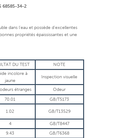
AS 68585-34-2
luble dans l'eau et possède d'excellentes
bonnes propriétés épaississantes et une
ULTAT DU TEST
NOTE
uide incolore à
Inspection visuelle
jaune
'odeurs étranges
Odeur
70.01
GB/T5173
1.02
GB/T13529
4
GB/T8447
9.43
GB/T6368