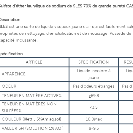
Sulfate d'éther laurylique de sodium de SLES 70% de grande pureté C
Description
SLES
est une sorte de liquide visqueux jaune clair qui est facilement so
propriétés de nettoyage, d'émulsification et de moussage. Possède de 
capacité moussante.
spécification
ARTICLE
SPÉCIFICATION
RÉS
Liquide incolore à
Liq
APPARENCE
jaune
ODEUR
Pas d'odeurs étranges
Pas d
TENEUR EN MATIÈRE ACTIVE%
≥69,8
TENEUR EN MATIÈRES NON
≤3,5
SULFÉES%
COULEUR (Klett
，
5%Am.aq.sol)
10,0Max
VALEUR pH (SOLUTION 1% AQ.)
8-9,5