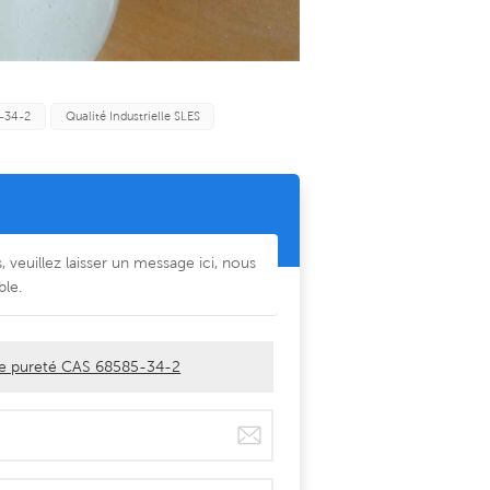
-34-2
Qualité Industrielle SLES
, veuillez laisser un message ici, nous
ble.
nde pureté CAS 68585-34-2