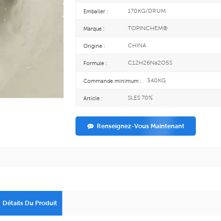
170KG/DRUM
Emballer :
TOPINCHEM®
Marque :
CHINA
Origine :
C12H26Na2O5S
Formule :
340KG
Commande minimum :
SLES 70%
Article :
Renseignez-Vous Maintenant
Détails Du Produit