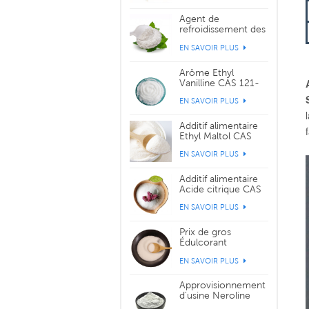
Agent de
refroidissement des
cristaux de saveur
EN SAVOIR PLUS
WS-3 CAS 39711-
79-0
Arôme Ethyl
Vanilline CAS 121-
32-4
EN SAVOIR PLUS
Additif alimentaire
Ethyl Maltol CAS
299-29-6
EN SAVOIR PLUS
Additif alimentaire
Acide citrique CAS
77-92-9
EN SAVOIR PLUS
Prix de gros
Édulcorant
Sucralose CAS
EN SAVOIR PLUS
56038-13-2
Approvisionnement
d'usine Neroline
Yara Yara CAS 93-