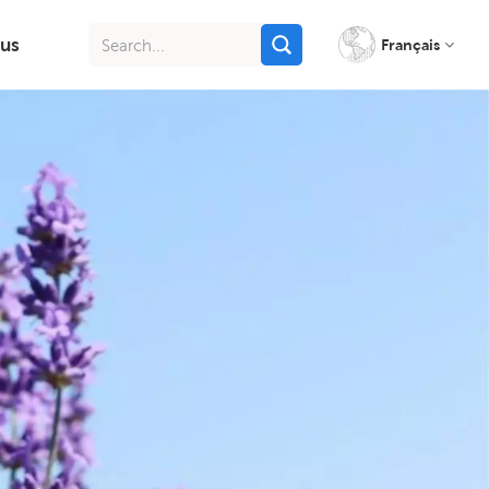
us
Français
English
français
italiano
русский
español
português
Indonesia
Tiếng việt