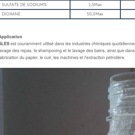
SULFATE DE SODIUM%
1,5Max
DIOXANE
50,0Max
Application
SLES
est couramment utilisé dans les industries chimiques quotidiennes 
lavage des repas, le shampooing et le lavage des bains, ainsi que dans de
fabrication du papier, le cuir, les machines et l'extraction pétrolière.