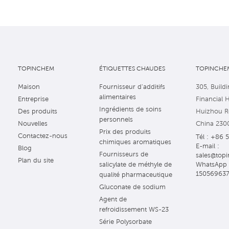
TOPINCHEM
ÉTIQUETTES CHAUDES
TOPINCHEM
Maison
Fournisseur d'additifs
305, Buildi
alimentaires
Entreprise
Financial 
Ingrédients de soins
Des produits
Huizhou Ro
personnels
Nouvelles
China 230
Prix des produits
Contactez-nous
Tél : +86 
chimiques aromatiques
E-mail :
Blog
Fournisseurs de
sales@topi
Plan du site
WhatsApp 
salicylate de méthyle de
15056963
qualité pharmaceutique
Gluconate de sodium
Agent de
refroidissement WS-23
Série Polysorbate