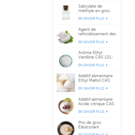
Salicylate de
méthyle en gros
CAS 119-36-8
EN SAVOIR PLUS
Agent de
refroidissement des
cristaux de saveur
EN SAVOIR PLUS
WS-3 CAS 39711-
79-0
Arôme Ethyl
Vanilline CAS 121-
32-4
EN SAVOIR PLUS
Additif alimentaire
Ethyl Maltol CAS
299-29-6
EN SAVOIR PLUS
Additif alimentaire
Acide citrique CAS
77-92-9
EN SAVOIR PLUS
Prix de gros
Édulcorant
Sucralose CAS
EN SAVOIR PLUS