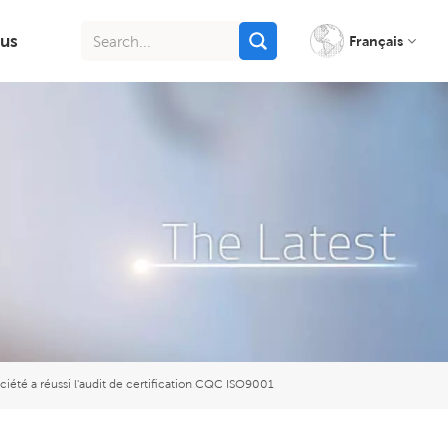
us
Français
English
français
italiano
русский
español
português
ciété a réussi l'audit de certification CQC ISO9001
Indonesia
Tiếng việt