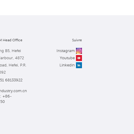
 Head Office
Suivre
ng B5, Hefei
Instagram
Harbour, 4872
Youtube
ad, Hefei, P.R.
Linkedin
092
551 68133922
ndustry.com.cn
: +86-
750