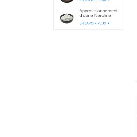
56038-13-2
Approvisionnement
d'usine Neroline
Yara Yara CAS 93-
EN SAVOIR PLUS
04-9