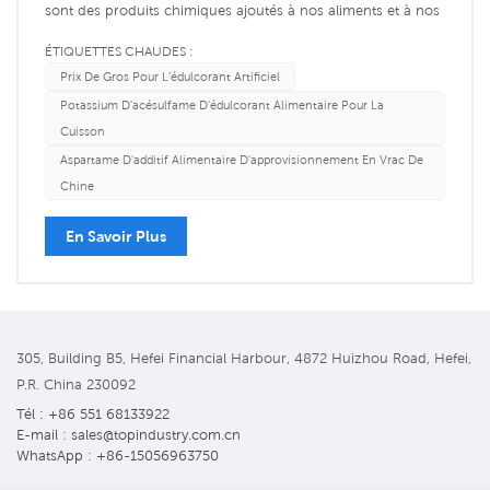
sont des produits chimiques ajoutés à nos aliments et à nos
boissons pour les sucrer. Par rapport au sucre ordinaire, ils
ÉTIQUETTES CHAUDES :
contiennent moins de calories et n’élèvent pas la glycémie,
Prix De Gros Pour L’édulcorant Artificiel
ce qui les rend utiles pour la gestion du po...
Potassium D'acésulfame D'édulcorant Alimentaire Pour La
Cuisson
Aspartame D'additif Alimentaire D'approvisionnement En Vrac De
Chine
En Savoir Plus
305, Building B5, Hefei Financial Harbour, 4872 Huizhou Road, Hefei,
P.R. China 230092
Tél : +86 551 68133922
E-mail : sales@topindustry.com.cn
WhatsApp : +86-15056963750