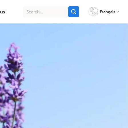
us
Français
English
français
italiano
русский
español
português
Indonesia
Tiếng việt