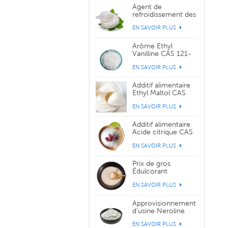
Agent de
refroidissement des
cristaux de saveur
EN SAVOIR PLUS
WS-3 CAS 39711-
79-0
Arôme Ethyl
Vanilline CAS 121-
32-4
EN SAVOIR PLUS
Additif alimentaire
Ethyl Maltol CAS
299-29-6
EN SAVOIR PLUS
Additif alimentaire
Acide citrique CAS
77-92-9
EN SAVOIR PLUS
Prix de gros
Édulcorant
Sucralose CAS
EN SAVOIR PLUS
56038-13-2
Approvisionnement
d'usine Neroline
Yara Yara CAS 93-
EN SAVOIR PLUS
04-9