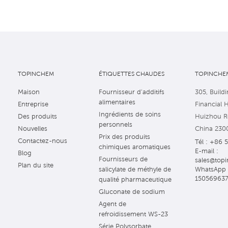
TOPINCHEM
ÉTIQUETTES CHAUDES
TOPINCHEM
Maison
Fournisseur d'additifs
305, Buildi
alimentaires
Entreprise
Financial 
Ingrédients de soins
Des produits
Huizhou Ro
personnels
Nouvelles
China 230
Prix des produits
Contactez-nous
Tél : +86 
chimiques aromatiques
E-mail :
Blog
Fournisseurs de
sales@topi
Plan du site
WhatsApp 
salicylate de méthyle de
15056963
qualité pharmaceutique
Gluconate de sodium
Agent de
refroidissement WS-23
Série Polysorbate