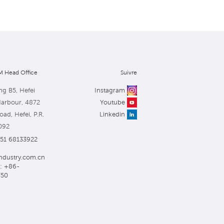
 Head Office
Suivre
ng B5, Hefei
Instagram
Harbour, 4872
Youtube
ad, Hefei, P.R.
Linkedin
092
551 68133922
ndustry.com.cn
: +86-
750