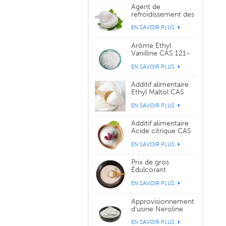
Agent de
refroidissement des
cristaux de saveur
EN SAVOIR PLUS
WS-3 CAS 39711-
79-0
Arôme Ethyl
Vanilline CAS 121-
32-4
EN SAVOIR PLUS
Additif alimentaire
Ethyl Maltol CAS
299-29-6
EN SAVOIR PLUS
Additif alimentaire
Acide citrique CAS
77-92-9
EN SAVOIR PLUS
Prix de gros
Édulcorant
Sucralose CAS
EN SAVOIR PLUS
56038-13-2
Approvisionnement
d'usine Neroline
Yara Yara CAS 93-
EN SAVOIR PLUS
04-9