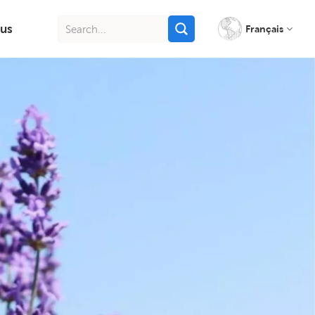
us
Français
English
français
italiano
русский
español
português
Indonesia
Tiếng việt