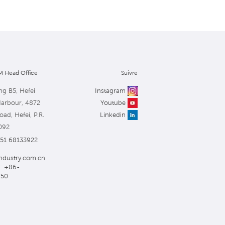
 Head Office
Suivre
ng B5, Hefei
Instagram
Harbour, 4872
Youtube
ad, Hefei, P.R.
Linkedin
092
551 68133922
ndustry.com.cn
: +86-
750