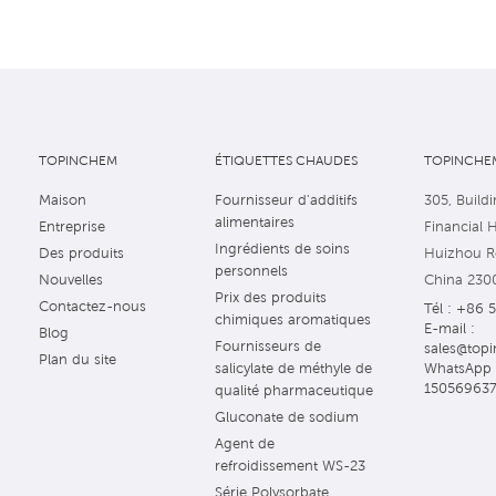
TOPINCHEM
ÉTIQUETTES CHAUDES
TOPINCHEM
Maison
Fournisseur d'additifs
305, Buildi
alimentaires
Entreprise
Financial 
Ingrédients de soins
Des produits
Huizhou Ro
personnels
Nouvelles
China 230
Prix des produits
Contactez-nous
Tél : +86 
chimiques aromatiques
E-mail :
Blog
Fournisseurs de
sales@topi
Plan du site
WhatsApp 
salicylate de méthyle de
15056963
qualité pharmaceutique
Gluconate de sodium
Agent de
refroidissement WS-23
Série Polysorbate